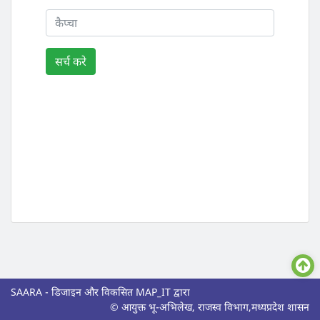
SAARA - डिजाइन और विकसित MAP_IT द्वारा
© आयुक्त भू-अभिलेख, राजस्व विभाग,मध्यप्रदेश शासन